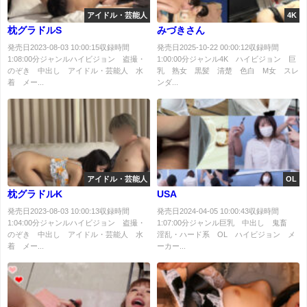
アイドル・芸能人
4K
枕グラドルS
みづきさん
発売日2023-08-03 10:00:15収録時間
発売日2025-10-22 00:00:12収録時間
1:08:00分ジャンルハイビジョン 盗撮・
1:00:00分ジャンル4K ハイビジョン 巨
のぞき 中出し アイドル・芸能人 水
乳 熟女 黒髪 清楚 色白 M女 スレ
着 メー...
ンダ...
アイドル・芸能人
OL
枕グラドルK
USA
発売日2023-08-03 10:00:13収録時間
発売日2024-04-05 10:00:43収録時間
1:04:00分ジャンルハイビジョン 盗撮・
1:07:00分ジャンル巨乳 中出し 鬼畜
のぞき 中出し アイドル・芸能人 水
淫乱・ハード系 OL ハイビジョン メ
着 メー...
ーカー...