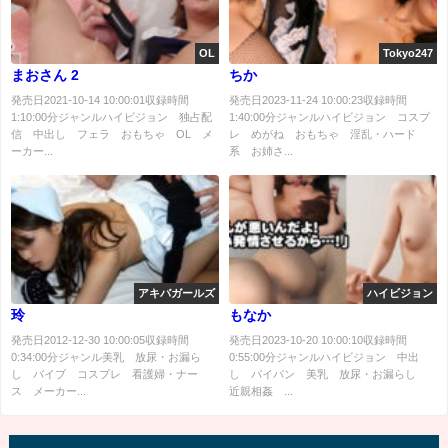
OL
Tokyo247
まおさん 2
ちか
発売日2021-10-14 10:00:01収録時間
発売日2023-11-24 10:00:23収録時間
1:10:00分ジャンルハイビジョン 独占配
1:40:00分ジャンルハイビジョン コスプ
信 中出し フェラ おもちゃ OL メ
レ めがね おもちゃ 淫乱・ハード
ーカー...
系 お姉さ...
アキバガールズ
ハイビジョン
玲
もなか
発売日2012-12-30 10:00:05収録時間
発売日2023-10-20 10:00:10収録時間
0:34:00分ジャンル美乳 放尿・お漏ら
0:55:00分ジャンルハイビジョン 中出
し バイブ コスプレ 看護婦・ナー
し パイパン 美乳 放尿・お漏らし
ス メーカー...
近親相姦 ...