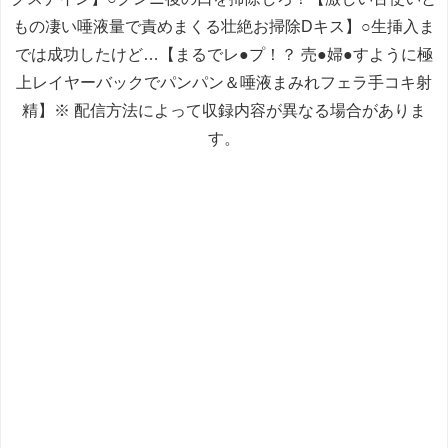
もの凄い唾液量で責めまくる壮絶お掃除Dキス】○生挿入ま
では成功したけど…【まるでレ●プ！？ 売●婦●すように極
上レイヤーバックでパンパン＆唾液まみれフェラ手コキ射
精】※ 配信方法によって収録内容が異なる場合がありま
す。