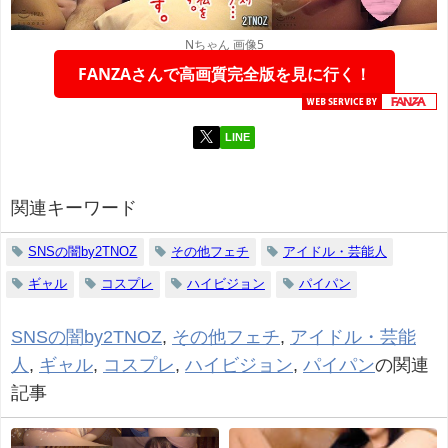
Nちゃん 画像5
FANZAさんで高画質完全版を見に行く！
LINE
関連キーワード
SNSの闇by2TNOZ
その他フェチ
アイドル・芸能人
ギャル
コスプレ
ハイビジョン
パイパン
SNSの闇by2TNOZ
,
その他フェチ
,
アイドル・芸能
人
,
ギャル
,
コスプレ
,
ハイビジョン
,
パイパン
の関連
記事