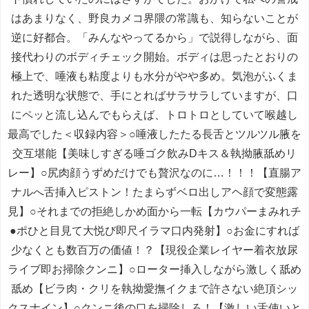
はあまりなく、野良カメコ界隈の常識も、知らないことが
逆に好都合。「みんなやってるから」で説得しながら、面
接代わりのボディチェック開始。ボディは思ったとおりの
極上で、唾液も粘度よりも水分がやや多め。気泡がふくま
れた透明な状態で、手にとればサラサラしていますが、口
にペッと流し込んでもらえば、トロトロとしていて喉越し
最高でした＜収録内容＞○唾液したたる長舌とツルツル腋を
交互堪能【美味しすぎる唾ゴク飲みDキス＆執拗腋舐めリ
レー】○尻肉顔うずめだけでも贅沢なのに…！！！【直腸ア
ナルへ舌挿入ピストン！たまらずベロ出しアヘ顔で変態露
見】○それまでの拒絶しかめ面から一転【カウパーまみれチ
●ポひと目見て大悦び即尺イラマ口内発射】○お金にすれば
少なくとも数百万の価値！？【現役企業レイヤー着衣放尿
ライブ即お掃除クンニ】○ローター挿入しながら激しく舐め
舐め【ビラ肉・クリを執拗愛撫イクまで許さない絶頂シッ
クスナイン】○クンニ後の口を掃除しろ！【激しい舌使いと