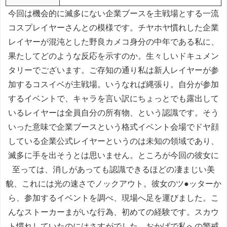
今回は機会的に滅多にない企業ブースを主戦場とする一流
コスプレイヤーさんとの模様です。チヤホヤ慣れした企業
レイヤーが混沌とした野良カメコ身分の中年である私に、
果たしてどのような反応を示すのか。生々しいドキュメン
タリーでございます。ご存知の通り私は新人レイヤーが参
加するコスイベが主戦場。いうなれば縄張り。自分が参加
するイベントで、キャラを言い訳にちょっとでも露出して
いるレイヤーは全員自分の所有物、という認識です。そう
いった意味で企業ブースという格式イベント会場でドヤ顔
している企業公式レイヤーというのは未知の領域であり、
滅多に手を出そうとは思いません。ところが今回の彼女に
至っては、消しがあっても認識できるほどの凄まじい美
貌、これには光の速さでノックアウト。彼女のツ●ッターか
ら、参加するイベントを調べ、現場へ足を運びました。こ
んなストーカーまがいな行為、初めての経験です。スカウ
ト慣れしていたのにはさすがでした。おかげで私への警戒