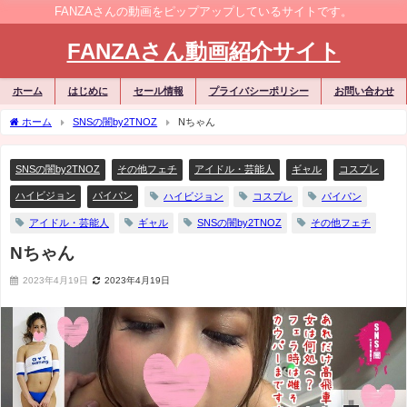
FANZAさんの動画をピップアップしているサイトです。
FANZAさん動画紹介サイト
ホーム
はじめに
セール情報
プライバシーポリシー
お問い合わせ
ホーム
SNSの闇by2TNOZ
Nちゃん
SNSの闇by2TNOZ
その他フェチ
アイドル・芸能人
ギャル
コスプレ
ハイビジョン
パイパン
ハイビジョン
コスプレ
パイパン
アイドル・芸能人
ギャル
SNSの闇by2TNOZ
その他フェチ
Nちゃん
2023年4月19日
2023年4月19日