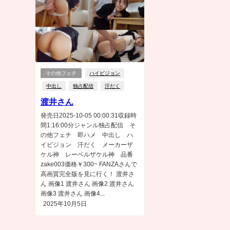
その他フェチ
ハイビジョン
中出し
独占配信
汗だく
渡井さん
発売日2025-10-05 00:00:31収録時
間1:16:00分ジャンル独占配信 そ
の他フェチ 即ハメ 中出し ハ
イビジョン 汗だく メーカーザ
ケル神 レーベルザケル神 品番
zake003価格￥300~ FANZAさんで
高画質完全版を見に行く！ 渡井さ
ん 画像1 渡井さん 画像2 渡井さん
画像3 渡井さん 画像4...
2025年10月5日