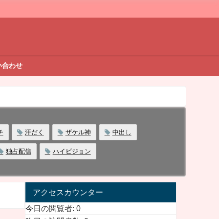
い合わせ
チ
汗だく
ザケル神
中出し
独占配信
ハイビジョン
アクセスカウンター
今日の閲覧者:
0