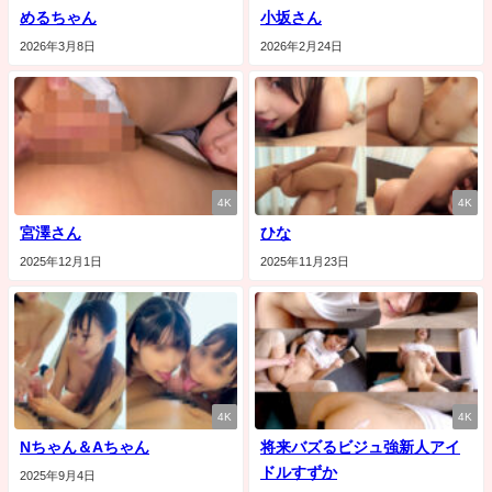
めるちゃん
小坂さん
2026年3月8日
2026年2月24日
4K
4K
宮澤さん
ひな
2025年12月1日
2025年11月23日
4K
4K
Nちゃん＆Aちゃん
将来バズるビジュ強新人アイ
ドルすずか
2025年9月4日